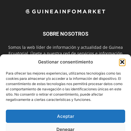
SOBRE NOSOTROS
Somos la web líder de información y actualidad de Guinea
Ecuatorial. Únete a nuestra red de servicios e información
digital también en las redes sociales.
Gestionar consentimiento
Contáctanos:
info@guineainfomarket.com
Para ofrecer las mejores experiencias, utilizamos tecnologías como las
cookies para almacenar y/o acceder a la información del dispositivo. El
consentimiento de estas tecnologías nos permitirá procesar datos como
el comportamiento de navegación o las identificaciones únicas en este
SÍGUENOS
sitio. No consentir o retirar el consentimiento, puede afectar
negativamente a ciertas características y funciones.
Aceptar
Denegar