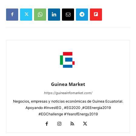
Guinea Market
https://guineainfomarket.com/
Negocios, empresas y noticias económicas de Guinea Ecuatorial.
Apoyando #InvestEG , #EG2020 ,#GEEnergia2019
#EGChallenge #YearofEnergy2019