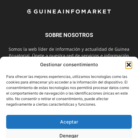
SOBRE NOSOTROS
Somos la web líder de información y actualidad de Guinea
Ecuatorial. Únete a nuestra red de servicios e información
digital también en las redes sociales.
Gestionar consentimiento
Contáctanos:
info@guineainfomarket.com
Para ofrecer las mejores experiencias, utilizamos tecnologías como las
cookies para almacenar y/o acceder a la información del dispositivo. El
consentimiento de estas tecnologías nos permitirá procesar datos como
el comportamiento de navegación o las identificaciones únicas en este
SÍGUENOS
sitio. No consentir o retirar el consentimiento, puede afectar
negativamente a ciertas características y funciones.
Aceptar
Denegar