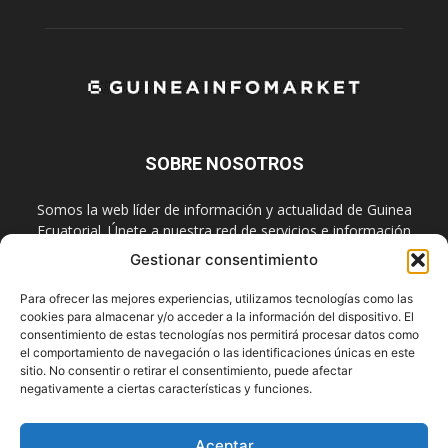
SOBRE NOSOTROS
Somos la web líder de información y actualidad de Guinea
Ecuatorial. Únete a nuestra red de servicios e información
digital también en las redes sociales.
Gestionar consentimiento
Contáctanos:
info@guineainfomarket.com
Para ofrecer las mejores experiencias, utilizamos tecnologías como las
cookies para almacenar y/o acceder a la información del dispositivo. El
consentimiento de estas tecnologías nos permitirá procesar datos como
el comportamiento de navegación o las identificaciones únicas en este
SÍGUENOS
sitio. No consentir o retirar el consentimiento, puede afectar
negativamente a ciertas características y funciones.
Aceptar