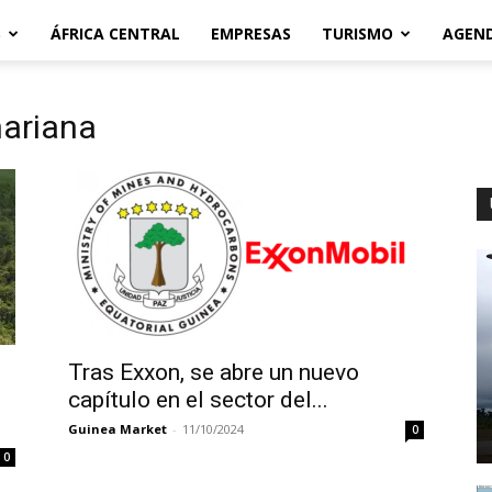
S
ÁFRICA CENTRAL
EMPRESAS
TURISMO
AGEN
hariana
Tras Exxon, se abre un nuevo
capítulo en el sector del...
Guinea Market
-
11/10/2024
0
0