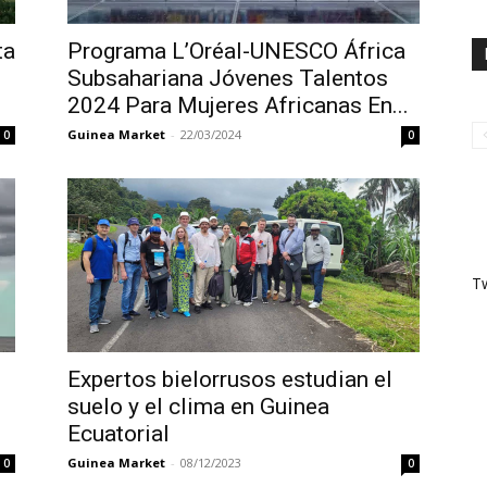
ta
Programa L’Oréal-UNESCO África
Subsahariana Jóvenes Talentos
2024 Para Mujeres Africanas En...
Guinea Market
-
22/03/2024
0
0
T
Expertos bielorrusos estudian el
suelo y el clima en Guinea
Ecuatorial
Guinea Market
-
08/12/2023
0
0