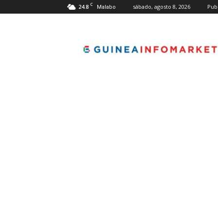
C
24.8
sábado, agosto 8, 2026
Pub
Malabo
guineainfomarket.co