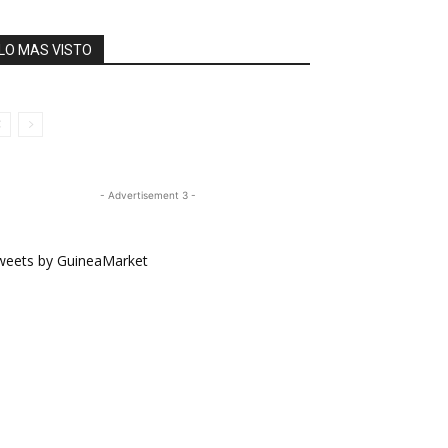
LO MAS VISTO
- Advertisement 3 -
weets by GuineaMarket