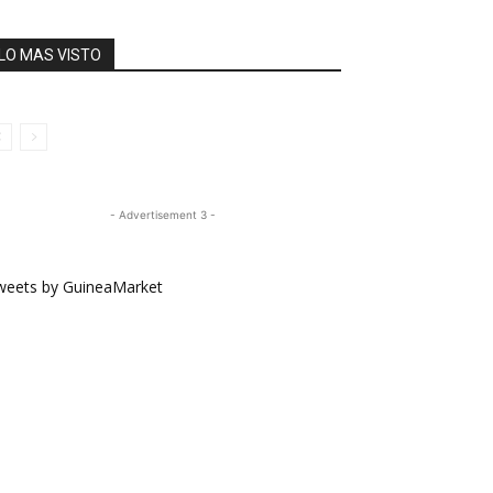
LO MAS VISTO
- Advertisement 3 -
weets by GuineaMarket