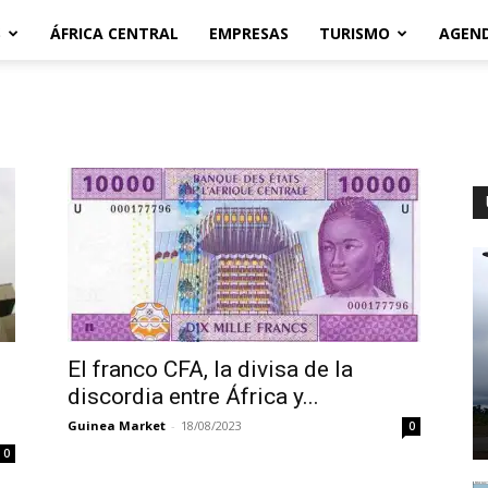
S
ÁFRICA CENTRAL
EMPRESAS
TURISMO
AGEN
El franco CFA, la divisa de la
discordia entre África y...
Guinea Market
-
18/08/2023
0
0