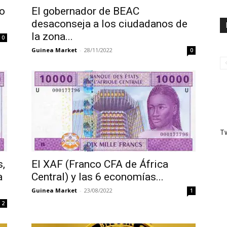
co
El gobernador de BEAC
desaconseja a los ciudadanos de
la zona...
0
Guinea Market
-
28/11/2022
0
T
s,
El XAF (Franco CFA de África
a
Central) y las 6 economías...
Guinea Market
-
23/08/2022
1
2