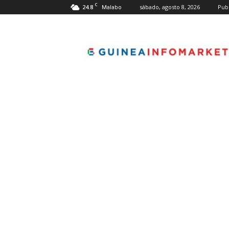
C
24.8
sábado, agosto 8, 2026
Pub
Malabo
guineainfomarket.co