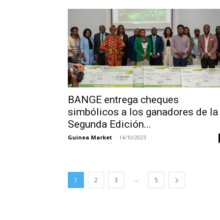
BANGE entrega cheques
simbólicos a los ganadores de la
Segunda Edición...
Guinea Market
-
14/10/2023
...
1
2
3
5