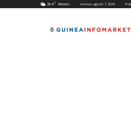
C
25.4
viernes, agosto 7, 2026
Pub
Malabo
guineainfomarket.co