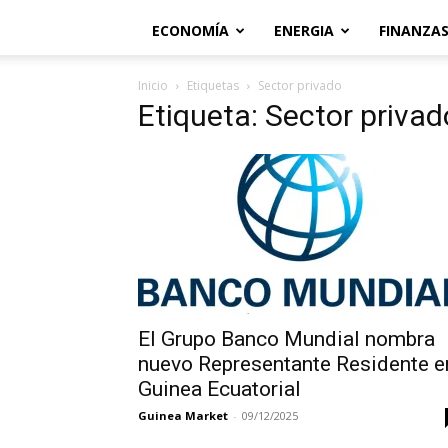
ECONOMÍA
ENERGIA
FINANZA
Inicio
Etiquetas
Sector privado
Etiqueta: Sector privad
El Grupo Banco Mundial nombra
nuevo Representante Residente e
Guinea Ecuatorial
Guinea Market
-
09/12/2025