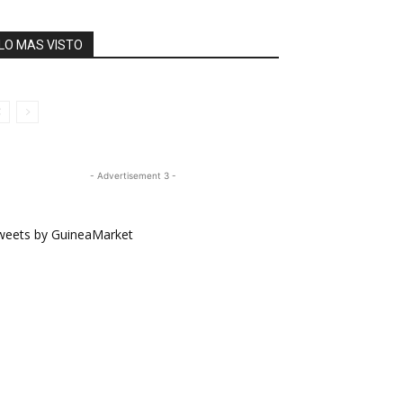
LO MAS VISTO
- Advertisement 3 -
weets by GuineaMarket