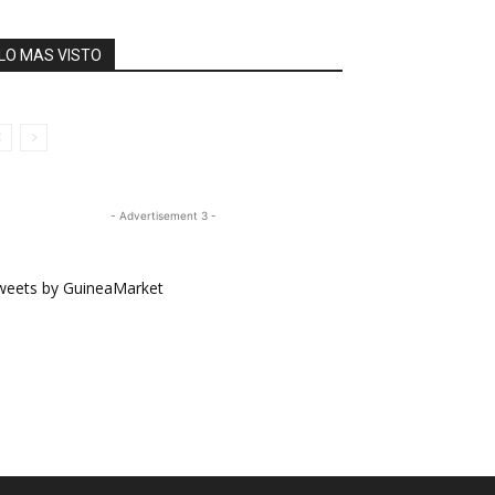
LO MAS VISTO
- Advertisement 3 -
weets by GuineaMarket