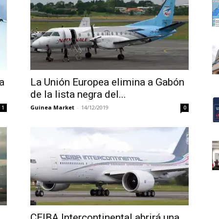
a
La Unión Europea elimina a Gabón
de la lista negra del...
Guinea Market
-
14/12/2019
1
0
CEIBA Intercontinental abrirá una