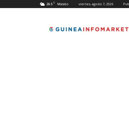
C
26.5
viernes, agosto 7, 2026
Pub
Malabo
guineainfomarket.co