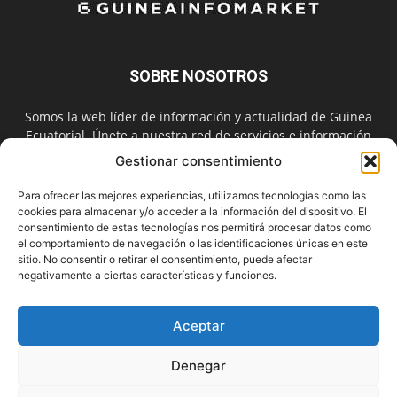
SOBRE NOSOTROS
Somos la web líder de información y actualidad de Guinea
Ecuatorial. Únete a nuestra red de servicios e información
digital también en las redes sociales.
Gestionar consentimiento
Contáctanos:
info@guineainfomarket.com
Para ofrecer las mejores experiencias, utilizamos tecnologías como las
cookies para almacenar y/o acceder a la información del dispositivo. El
consentimiento de estas tecnologías nos permitirá procesar datos como
el comportamiento de navegación o las identificaciones únicas en este
SÍGUENOS
sitio. No consentir o retirar el consentimiento, puede afectar
negativamente a ciertas características y funciones.
Aceptar
Denegar
Contactar
Publicidad
Asóciate
Aviso Legal
Política de Cookies
Privacidad
Suscríbete