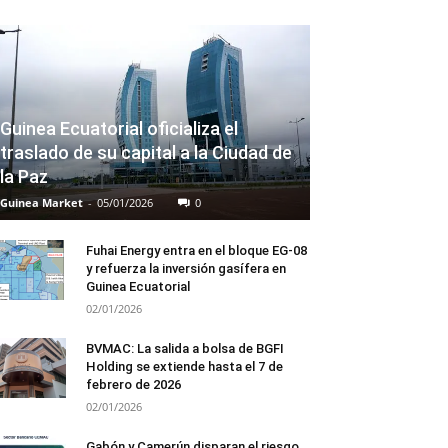
Guinea Ecuatorial oficializa el
traslado de su capital a la Ciudad de
la Paz
Guinea Market
-
05/01/2026
0
Fuhai Energy entra en el bloque EG-08
y refuerza la inversión gasífera en
Guinea Ecuatorial
02/01/2026
BVMAC: La salida a bolsa de BGFI
Holding se extiende hasta el 7 de
febrero de 2026
02/01/2026
Gabón y Camerún disparan el riesgo