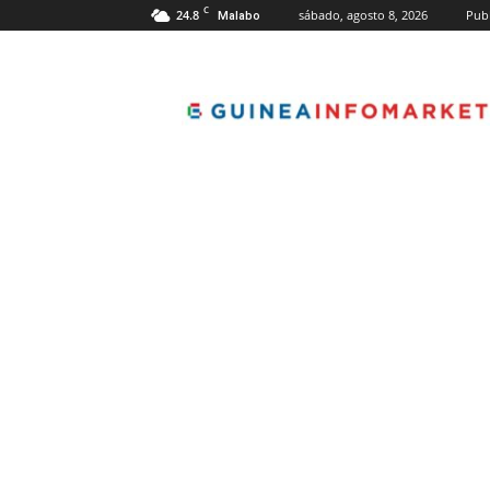
C
24.8
sábado, agosto 8, 2026
Publ
Malabo
guineainfomarket.c