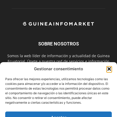
SOBRE NOSOTROS
Somos la web líder de información y actualidad de Guinea
Ecuatorial. Únete a nuestra red de servicios e información
digital también en las redes sociales.
Gestionar consentimiento
Contáctanos:
info@guineainfomarket.com
Para ofrecer las mejores experiencias, utilizamos tecnologías como las
cookies para almacenar y/o acceder a la información del dispositivo. El
consentimiento de estas tecnologías nos permitirá procesar datos como
el comportamiento de navegación o las identificaciones únicas en este
SÍGUENOS
sitio. No consentir o retirar el consentimiento, puede afectar
negativamente a ciertas características y funciones.