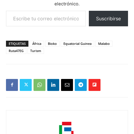
electrónico.
Escribe tu correo electrónico…
Suscribirse
ETIQUETAS
África
Bioko
Equatorial Guinea
Malabo
Ruta47EG
Turism