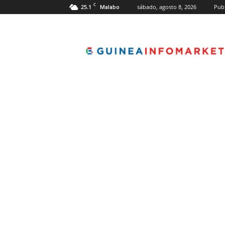
C
25.1
sábado, agosto 8, 2026
Publ
Malabo
guineainfomarket.c