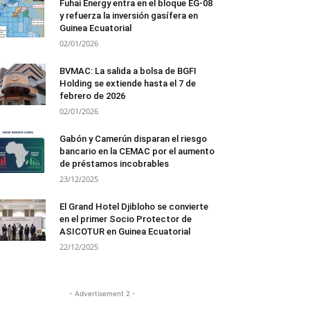
Fuhai Energy entra en el bloque EG-08
y refuerza la inversión gasífera en
Guinea Ecuatorial
02/01/2026
BVMAC: La salida a bolsa de BGFI
Holding se extiende hasta el 7 de
febrero de 2026
02/01/2026
Gabón y Camerún disparan el riesgo
bancario en la CEMAC por el aumento
de préstamos incobrables
23/12/2025
El Grand Hotel Djibloho se convierte
en el primer Socio Protector de
ASICOTUR en Guinea Ecuatorial
22/12/2025
- Advertisement 2 -