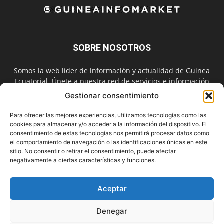
SOBRE NOSOTROS
Somos la web líder de información y actualidad de Guinea
Ecuatorial. Únete a nuestra red de servicios e información
digital también en las redes sociales.
Gestionar consentimiento
Contáctanos:
info@guineainfomarket.com
Para ofrecer las mejores experiencias, utilizamos tecnologías como las
cookies para almacenar y/o acceder a la información del dispositivo. El
consentimiento de estas tecnologías nos permitirá procesar datos como
el comportamiento de navegación o las identificaciones únicas en este
SÍGUENOS
sitio. No consentir o retirar el consentimiento, puede afectar
negativamente a ciertas características y funciones.
Aceptar
Denegar
Contactar
Publicidad
Asóciate
Aviso Legal