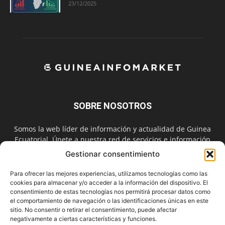
23/12/2025
SOBRE NOSOTROS
Somos la web líder de información y actualidad de Guinea
Ecuatorial. Únete a nuestra red de servicios e información
digital también en las redes sociales.
Gestionar consentimiento
Contáctanos:
info@guineainfomarket.com
Para ofrecer las mejores experiencias, utilizamos tecnologías como las
cookies para almacenar y/o acceder a la información del dispositivo. El
consentimiento de estas tecnologías nos permitirá procesar datos como
el comportamiento de navegación o las identificaciones únicas en este
SÍGUENOS
sitio. No consentir o retirar el consentimiento, puede afectar
negativamente a ciertas características y funciones.