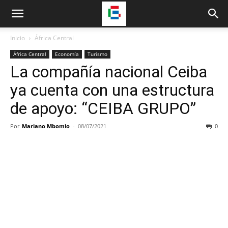
Inicio
África Central
África Central
Economía
Turismo
La compañía nacional Ceiba
ya cuenta con una estructura
de apoyo: “CEIBA GRUPO”
Por
Mariano Mbomio
-
08/07/2021
0