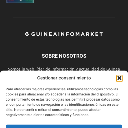
SOBRE NOSOTROS
Somos la web líder de información y actualidad de Guinea
Ecuatorial. Únete a nuestra red de servicios e información
Gestionar consentimiento
digital también en las redes sociales.
Para ofrecer las mejores experiencias, utilizamos tecnologías como las
Contáctanos:
info@guineainfomarket.com
cookies para almacenar y/o acceder a la información del dispositivo. El
consentimiento de estas tecnologías nos permitirá procesar datos como
el comportamiento de navegación o las identificaciones únicas en este
sitio. No consentir o retirar el consentimiento, puede afectar
SÍGUENOS
negativamente a ciertas características y funciones.