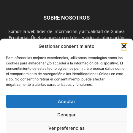
SOBRE NOSOTROS
Somos la web líder de información y actualidad de Guinea
Ecuatorial. Únete a nuestra red de servicios e información
digital también en las redes sociales.
Gestionar consentimiento
Contáctanos:
info@guineainfomarket.com
Para ofrecer las mejores experiencias, utilizamos tecnologías como las
cookies para almacenar y/o acceder a la información del dispositivo. El
consentimiento de estas tecnologías nos permitirá procesar datos como
el comportamiento de navegación o las identificaciones únicas en este
SÍGUENOS
sitio. No consentir o retirar el consentimiento, puede afectar
negativamente a ciertas características y funciones.
Aceptar
Denegar
Contactar
Publicidad
Asóciate
Aviso Legal
Política de Cookies
Privacidad
Suscríbete
Ver preferencias