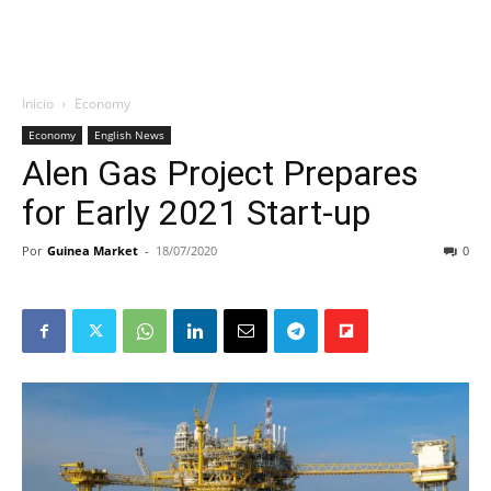
Inicio
Economy
Economy
English News
Alen Gas Project Prepares
for Early 2021 Start-up
Por
Guinea Market
-
18/07/2020
0