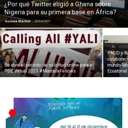
¿Por qué Twitter eligió a Ghana sobre
Nigeria para su primera base en África?
Guinea Market
-
29/04/2021
PNUD y Ba
colaboraci
Se abre el periodo de solicitud online para el
mundo lab
PDE Virtual 2023 #MandelaFellows
Ecuatorial