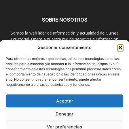
SOBRE NOSOTROS
Somos la web líder de información y actualidad de Guinea
Ecuatorial. Únete a nuestra red de servicios e información
digital también en las redes sociales.
Gestionar consentimiento
Contáctanos:
info@guineainfomarket.com
Para ofrecer las mejores experiencias, utilizamos tecnologías como las
cookies para almacenar y/o acceder a la información del dispositivo. El
consentimiento de estas tecnologías nos permitirá procesar datos como
el comportamiento de navegación o las identificaciones únicas en este
SÍGUENOS
sitio. No consentir o retirar el consentimiento, puede afectar
negativamente a ciertas características y funciones.
Aceptar
Denegar
Contactar
Publicidad
Asóciate
Aviso Legal
Política de Cookies
Privacidad
Suscríbete
Ver preferencias