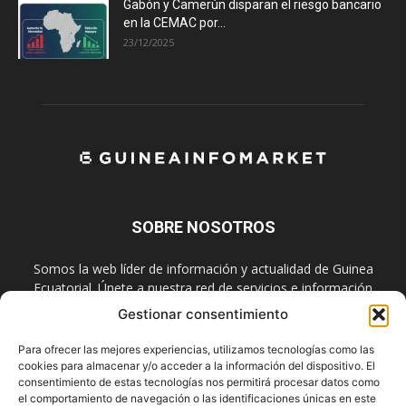
Gabón y Camerún disparan el riesgo bancario
en la CEMAC por...
23/12/2025
SOBRE NOSOTROS
Somos la web líder de información y actualidad de Guinea
Ecuatorial. Únete a nuestra red de servicios e información
digital también en las redes sociales.
Gestionar consentimiento
Contáctanos:
info@guineainfomarket.com
Para ofrecer las mejores experiencias, utilizamos tecnologías como las
cookies para almacenar y/o acceder a la información del dispositivo. El
consentimiento de estas tecnologías nos permitirá procesar datos como
el comportamiento de navegación o las identificaciones únicas en este