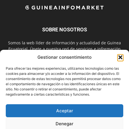
SOBRE NOSOTROS
Somos la web líder de información y actualidad de Guinea
Ecuatorial. Únete a nuestra red de servicios e información
digital también en las redes sociales.
Gestionar consentimiento
Contáctanos:
info@guineainfomarket.com
Para ofrecer las mejores experiencias, utilizamos tecnologías como las
cookies para almacenar y/o acceder a la información del dispositivo. El
consentimiento de estas tecnologías nos permitirá procesar datos como
el comportamiento de navegación o las identificaciones únicas en este
SÍGUENOS
sitio. No consentir o retirar el consentimiento, puede afectar
negativamente a ciertas características y funciones.
Aceptar
Denegar
Contactar
Publicidad
Asóciate
Aviso Legal