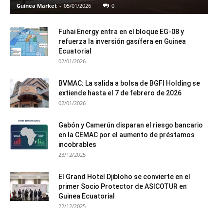
Guinea Market
-
05/01/2026
0
Fuhai Energy entra en el bloque EG-08 y
refuerza la inversión gasífera en Guinea
Ecuatorial
02/01/2026
BVMAC: La salida a bolsa de BGFI Holding se
extiende hasta el 7 de febrero de 2026
02/01/2026
Gabón y Camerún disparan el riesgo bancario
en la CEMAC por el aumento de préstamos
incobrables
23/12/2025
El Grand Hotel Djibloho se convierte en el
primer Socio Protector de ASICOTUR en
Guinea Ecuatorial
22/12/2025