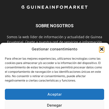
SOBRE NOSOTROS
Somos la web líder de información y actualidad de Guinea
Ecuatorial. Únete a nuestra red de servicios e información
digital también en las redes sociales.
Gestionar consentimiento
Contáctanos:
info@guineainfomarket.com
Para ofrecer las mejores experiencias, utilizamos tecnologías como las
cookies para almacenar y/o acceder a la información del dispositivo. El
consentimiento de estas tecnologías nos permitirá procesar datos como
el comportamiento de navegación o las identificaciones únicas en este
SÍGUENOS
sitio. No consentir o retirar el consentimiento, puede afectar
negativamente a ciertas características y funciones.
Aceptar
Denegar
Contactar
Publicidad
Asóciate
Aviso Legal