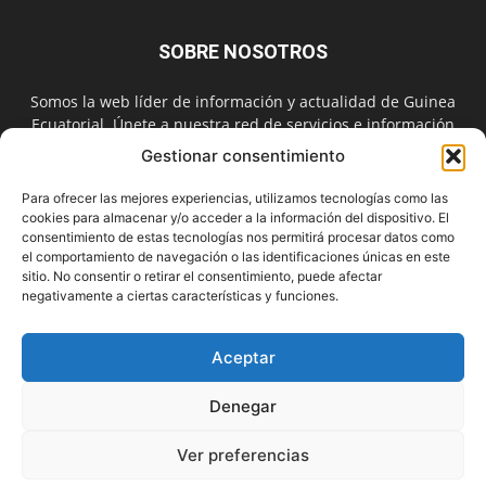
SOBRE NOSOTROS
Somos la web líder de información y actualidad de Guinea
Ecuatorial. Únete a nuestra red de servicios e información
digital también en las redes sociales.
Gestionar consentimiento
Contáctanos:
info@guineainfomarket.com
Para ofrecer las mejores experiencias, utilizamos tecnologías como las
cookies para almacenar y/o acceder a la información del dispositivo. El
consentimiento de estas tecnologías nos permitirá procesar datos como
el comportamiento de navegación o las identificaciones únicas en este
SÍGUENOS
sitio. No consentir o retirar el consentimiento, puede afectar
negativamente a ciertas características y funciones.
Aceptar
Denegar
Contactar
Publicidad
Asóciate
Aviso Legal
Política de Cookies
Privacidad
Suscríbete
Ver preferencias
© Copyright 2010. Un servicio de
GUINEAMARKET.NET