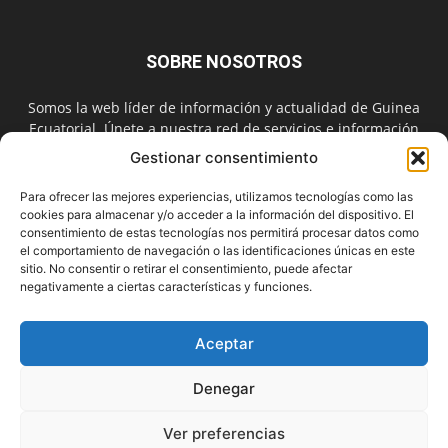
SOBRE NOSOTROS
Somos la web líder de información y actualidad de Guinea
Ecuatorial. Únete a nuestra red de servicios e información
digital también en las redes sociales.
Gestionar consentimiento
Contáctanos:
info@guineainfomarket.com
Para ofrecer las mejores experiencias, utilizamos tecnologías como las
cookies para almacenar y/o acceder a la información del dispositivo. El
consentimiento de estas tecnologías nos permitirá procesar datos como
el comportamiento de navegación o las identificaciones únicas en este
SÍGUENOS
sitio. No consentir o retirar el consentimiento, puede afectar
negativamente a ciertas características y funciones.
Aceptar
Denegar
Contactar
Publicidad
Asóciate
Aviso Legal
Política de Cookies
Privacidad
Suscríbete
Ver preferencias